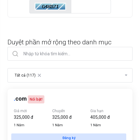
Duyệt phần mở rộng theo danh mục
Table Filter
Tất cả (117)
×
.
com
Nổi bật!
Giá mới
Chuyển
Gia hạn
325,000 đ
325,000 đ
405,000 đ
1 Năm
1 Năm
1 Năm
Đăng ký