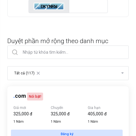
Duyệt phần mở rộng theo danh mục
Table Filter
Tất cả (117)
×
.
com
Nổi bật!
Giá mới
Chuyển
Gia hạn
325,000 đ
325,000 đ
405,000 đ
1 Năm
1 Năm
1 Năm
Đăng ký