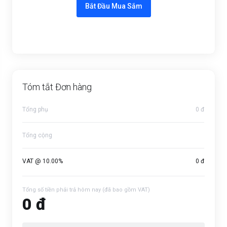
Bắt Đầu Mua Sắm
Tóm tắt Đơn hàng
Tổng phụ
0 đ
Tổng cộng
VAT @ 10.00%
0 đ
Tổng số tiền phải trả hôm nay (đã bao gồm VAT)
0 đ